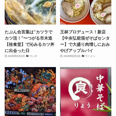
たぶん合言葉は”カツラで
王林プロデュース！新店
カツ活！”〜つがる市木造
【中央弘前混ぜそばセンタ
【桂食堂】で沁みるカツ丼
ー】で大盛り肉増しにおみ
に出会った日
やげアップルパイ
2026年8月3日
ランチ
2026年8月2日
ラーメン