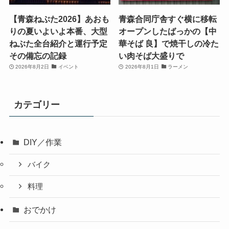
【青森ねぶた2026】あおも
青森合同庁舎すぐ横に移転
りの夏いよいよ本番、大型
オープンしたばっかの【中
ねぶた全台紹介と運行予定
華そば 良】で焼干しの冷た
その備忘の記録
い肉そば大盛りで
2026年8月2日
イベント
2026年8月1日
ラーメン
カテゴリー
DIY／作業
バイク
料理
おでかけ