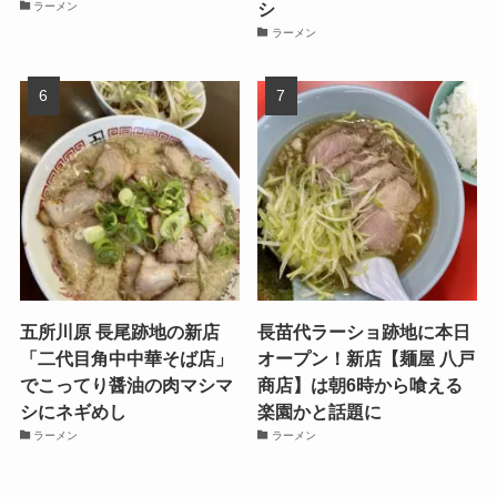
シ
ラーメン
ラーメン
五所川原 長尾跡地の新店
長苗代ラーショ跡地に本日
「二代目角中中華そば店」
オープン！新店【麺屋 八戸
でこってり醤油の肉マシマ
商店】は朝6時から喰える
シにネギめし
楽園かと話題に
ラーメン
ラーメン