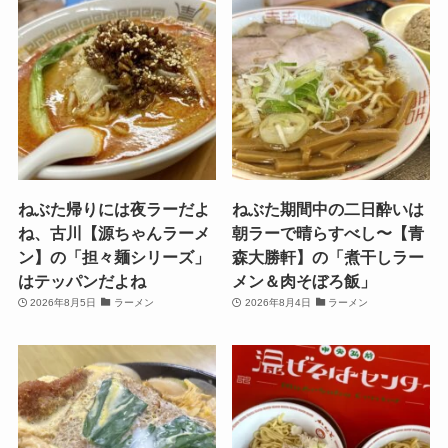
ねぶた帰りには夜ラーだよ
ねぶた期間中の二日酔いは
ね、古川【源ちゃんラーメ
朝ラーで晴らすべし〜【青
ン】の「担々麺シリーズ」
森大勝軒】の「煮干しラー
はテッパンだよね
メン＆肉そぼろ飯」
2026年8月5日
ラーメン
2026年8月4日
ラーメン