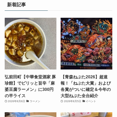
新着記事
弘前田町【中華食堂酒家 豚
【青森ねぶた2026】超速
珍館】でピリッと旨辛「麻
報！「ねぶた大賞」および
婆豆腐ラーメン」に300円
各賞がついに確定＆今年の
の半ライス
大型ねぶた全台紹介
2026年8月6日
ラーメン
2026年8月5日
イベント