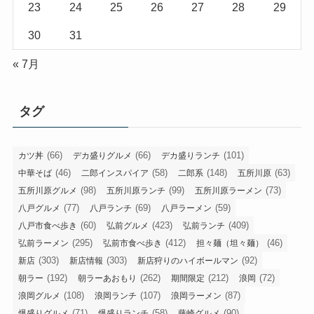
23
24
25
26
27
28
29
30
31
« 7月
タグ
(66)
(66)
(101)
カツ丼
デカ盛りグルメ
デカ盛りランチ
(46)
(58)
(148)
(63)
中華そば
二郎インスパイア
二郎系
五所川原
(98)
(99)
(73)
五所川原グルメ
五所川原ランチ
五所川原ラーメン
(77)
(69)
(59)
八戸グルメ
八戸ランチ
八戸ラーメン
(60)
(423)
(409)
八戸市食べ歩き
弘前グルメ
弘前ランチ
(295)
(412)
(46)
弘前ラーメン
弘前市食べ歩き
担々麺（坦々麺）
(303)
(303)
(92)
新店
新店情報
新店狩りのハイボールマン
(192)
(262)
(212)
(72)
朝ラー
朝ラーあおもり
期間限定
浪岡
(108)
(107)
(87)
浪岡グルメ
浪岡ランチ
浪岡ラーメン
(71)
(58)
(90)
爆盛りグルメ
爆盛りランチ
藤崎グルメ