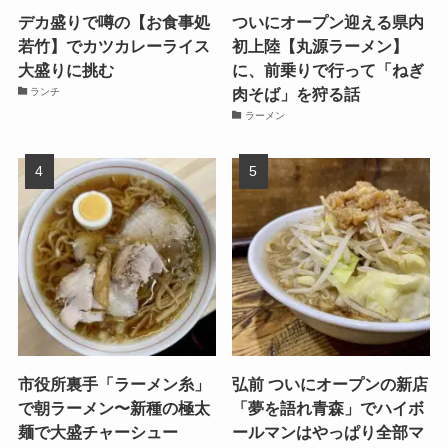
デカ盛りで噂の【お食事処
ついにオープン迎える県内
若竹】でカツカレーライス
初上陸【丸源ラーメン】
大盛りに挑む
に、前乗りで行って「ねぎ
肉そば」を狩る話
ランチ
ラーメン
市役所裏手「ラーメン糸」
弘前 ついにオープンの新店
で朝ラーメン〜新種の極太
「夢を語れ青森」でハイボ
麺で大盛チャーシュー
ールマンはやっぱり全部マ