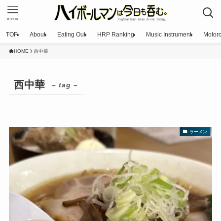
menu
TOP
About
Eating Out
HRP Ranking
Music Instrument
Motorc
HOME
西中華
西中華
– tag –
ラーメン