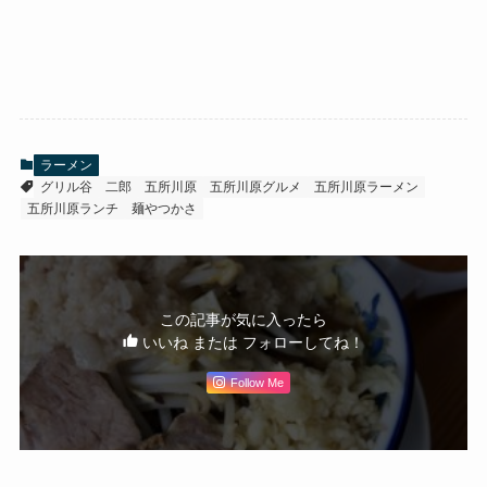
ラーメン
グリル谷
二郎
五所川原
五所川原グルメ
五所川原ラーメン
五所川原ランチ
麺やつかさ
この記事が気に入ったら
いいね または フォローしてね！
Follow Me