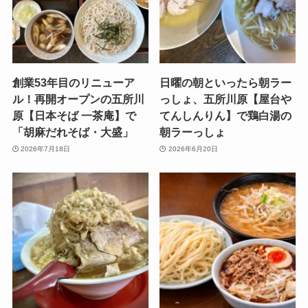
創業53年目のリニューア
日曜の朝といったら朝ラー
ル！再開オープンの五所川
っしょ、五所川原【屋台や
原【日本そば 一茶庵】で
てんしんりん】で鶏白湯の
「胡麻だれそば・大盛」
朝ラーっしょ
2026年7月18日
2026年6月20日