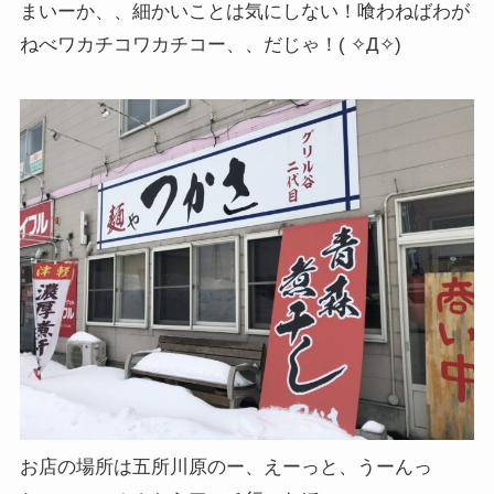
まいーか、、細かいことは気にしない！喰わねばわが
ねべワカチコワカチコー、、だじゃ！( ✧Д✧)
お店の場所は五所川原のー、えーっと、うーんっ