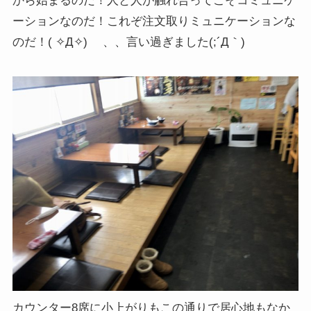
から始まるのだ！人と人が触れ合ってこそコミュニケ
ーションなのだ！これぞ注文取りミュニケーションな
のだ！( ✧Д✧) 、、言い過ぎました(;´Д｀)
カウンター8席に小上がりもこの通りで居心地もなか