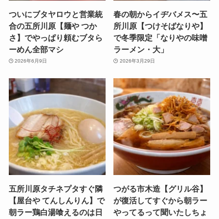
ついにブタヤロウと営業統
春の朝からイヂバメス〜五
合の五所川原【麺や つか
所川原【つけそばなりや】
さ】でやっぱり頼むブタら
で冬季限定「なりやの味噌
ーめん全部マシ
ラーメン・大」
2026年6月9日
2026年3月29日
五所川原タチネプタすぐ隣
つがる市木造【グリル谷】
【屋台や てんしんりん】で
が復活してすぐから朝ラー
朝ラー鶏白湯喰えるのは日
やってるって聞いたしちょ