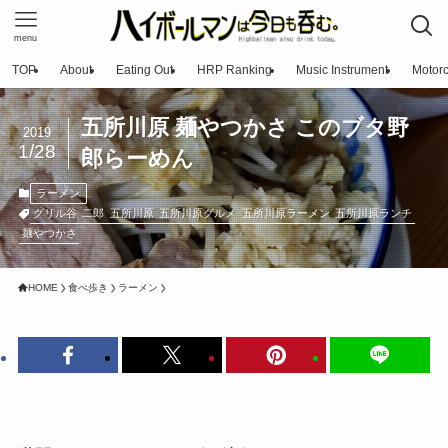
menu
TOP
About
Eating Out
HRP Ranking
Music Instrument
Motorc
五所川原 麺やつかさ このブタ野
2019
1/28
郎らーめん
ラーメン
グリル谷
二郎
五所川原
五所川原グルメ
五所川原ラーメン
五所川原ランチ
麺やつかさ
HOME
食べ歩き
ラーメン