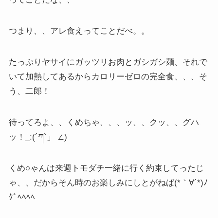
つまり、、アレ食えってことだべ。。
たっぷりヤサイにガッツリお肉とガシガシ麺、それで
いて加熱してあるからカロリーゼロの完全食、、、そ
う、二郎！
待ってろよ、、くめちゃ、、、ッ、、クッ、、グハ
ッ！_:(´ཀ`」 ∠)
くめ○ゃんは来週トモダチ一緒に行く約束してったじ
ゃ、、だからそん時のお楽しみにしとがねば(*｀∀´*)ﾉ
ｸﾞﾍﾍﾍﾍ