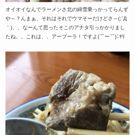
オイオイなんでラーメンさ北の綿雪乗っかってらんず
や～？んまぁ、それはそれでウマそーだけどさ～(;´Д
｀)、、なーんて思ったそこのアナタ引っかかりまし
たね。。これは、、アーブーラ！ですよ(￣ー￣)ﾆﾔﾘ