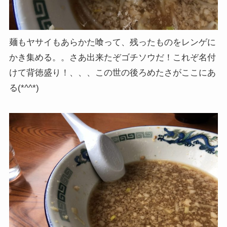
麺もヤサイもあらかた喰って、残ったものをレンゲに
かき集める。。さあ出来たぞゴチソウだ！これぞ名付
けて背徳盛り！、、、この世の後ろめたさがここにあ
る(*^^*)