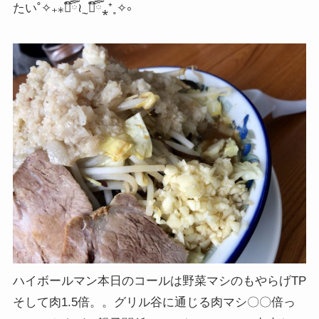
たい˚✧₊⁎❝᷀ົཽ≀ˍ̮ ❝᷀ົཽ⁎⁺˳✧༚
ハイボールマン本日のコールは野菜マシのもやらげTP
そして肉1.5倍。。グリル谷に通じる肉マシ〇〇倍っ