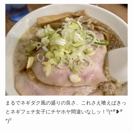
まるでネギダク風の盛りの良さ、これさえ喰えばきっ
とネギフェチ女子にチヤホヤ間違いなしッ！⁽⁽(*꒪ั❥꒪ั
*)⁾⁾