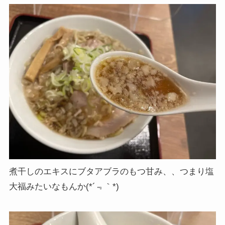
煮干しのエキスにブタアブラのもつ甘み、、つまり塩
大福みたいなもんか(*´﹃｀*)