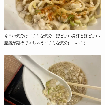
今日の気分はイチミな気分、ほどよい発汗とほどよい
腹痛が期待できちゃうイチミな気分(´ゝ౪◔｀)