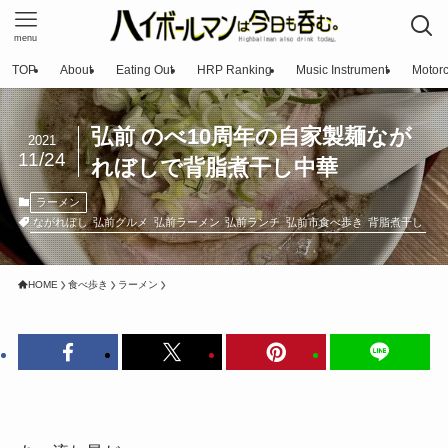
menu
TOP
About
Eating Out
HRP Ranking
Music Instrument
Motorc
弘前 のべ10周年の自家製麺なが
2021
11/24
れぼしで背脂煮干し中華
ラーメン
ながれぼし
弘前グルメ
弘前ラーメン
弘前ランチ
弘前市食べ歩き
背脂煮干し
HOME
食べ歩き
ラーメン