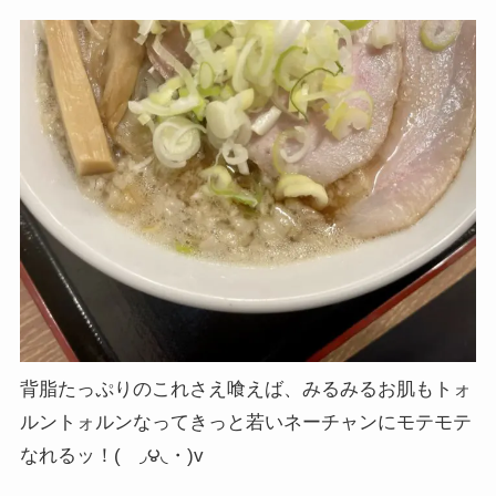
背脂たっぷりのこれさえ喰えば、みるみるお肌もトォ
ルントォルンなってきっと若いネーチャンにモテモテ
なれるッ！(ゝ◞౪◟・)v