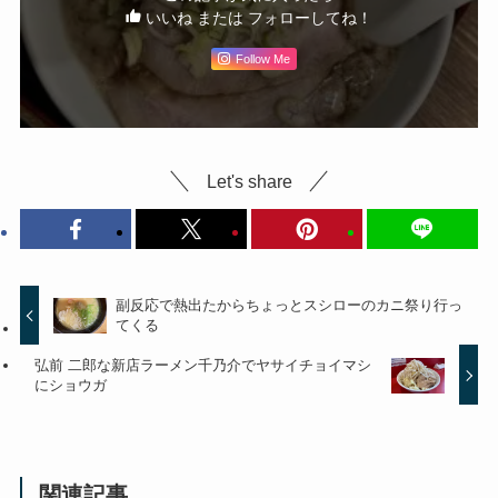
いいね または フォローしてね！
Follow Me
Let's share
副反応で熱出たからちょっとスシローのカニ祭り行っ
てくる
弘前 二郎な新店ラーメン千乃介でヤサイチョイマシ
にショウガ
関連記事