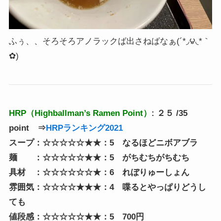
ふぅ、、そろそろアノラックば出さねばなぁ(´*◞౪◟*｀
✿)
HRP（Highballman’s Ramen Point）
: ２５ /35
point
⇒
HRPランキング2021
スープ：☆☆☆☆☆★★：5 なるほどニボアブラ
麺 ：☆☆☆☆☆★★：5 がちむちがちむち
具材 ：☆☆☆☆☆☆★：6 れぼりゅーしょん
雰囲気：☆☆☆☆★★★：4 喋るとやっぱりどうし
ても
値段感：☆☆☆☆☆★★：5 700円