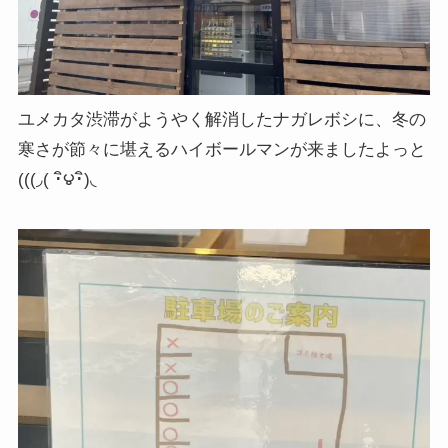
ユメカタ渋滞がようやく解消したナガレボシに、冬の
寒さが節々に堪えるハイボールマンが来ましたよっと
(((◞( ･ิ౪･ิ)◟