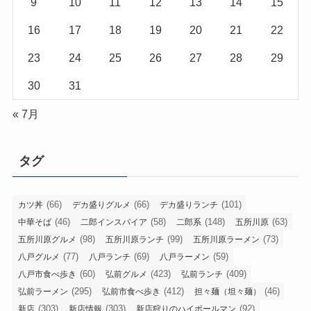
9
10
11
12
13
14
15
16
17
18
19
20
21
22
23
24
25
26
27
28
29
30
31
« 7月
タグ
(66)
(66)
(101)
カツ丼
デカ盛りグルメ
デカ盛りランチ
(46)
(58)
(148)
(63)
中華そば
二郎インスパイア
二郎系
五所川原
(98)
(99)
(73)
五所川原グルメ
五所川原ランチ
五所川原ラーメン
(77)
(69)
(59)
八戸グルメ
八戸ランチ
八戸ラーメン
(60)
(423)
(409)
八戸市食べ歩き
弘前グルメ
弘前ランチ
(295)
(412)
(46)
弘前ラーメン
弘前市食べ歩き
担々麺（坦々麺）
(303)
(303)
(92)
新店
新店情報
新店狩りのハイボールマン