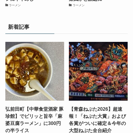
ラーメン
ラーメン
新着記事
弘前田町【中華食堂酒家 豚
【青森ねぶた2026】超速
珍館】でピリッと旨辛「麻
報！「ねぶた大賞」および
婆豆腐ラーメン」に300円
各賞がついに確定＆今年の
の半ライス
大型ねぶた全台紹介