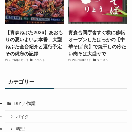
【青森ねぶた2026】あおも
青森合同庁舎すぐ横に移転
りの夏いよいよ本番、大型
オープンしたばっかの【中
ねぶた全台紹介と運行予定
華そば 良】で焼干しの冷た
その備忘の記録
い肉そば大盛りで
2026年8月2日
イベント
2026年8月1日
ラーメン
カテゴリー
DIY／作業
バイク
料理