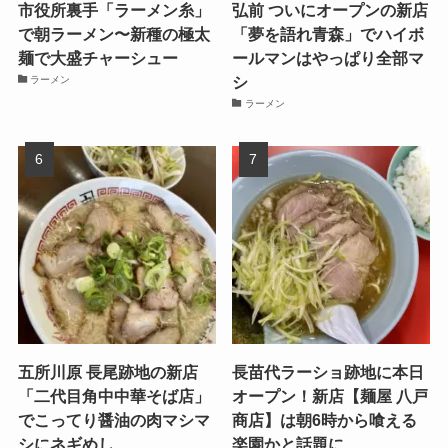
市役所裏手「ラーメン糸」
弘前 ついにオープンの新店
で朝ラーメン〜新種の極太
「夢を語れ青森」でハイボ
麺で大盛チャーシュー
ールマンはやっぱり全部マ
シ
ラーメン
ラーメン
五所川原 長尾跡地の新店
長苗代ラーショ跡地に本日
「二代目角中中華そば店」
オープン！新店【麺屋 八戸
でこってり醤油の肉マシマ
商店】は朝6時から喰える
シにネギめし
楽園かと話題に