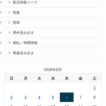
新店情報リーク
朝食
焼肉
県外呑み歩き
移転／再開情報
青森呑み歩き
2026年8月
日
月
火
水
木
金
土
1
2
3
4
5
6
7
8