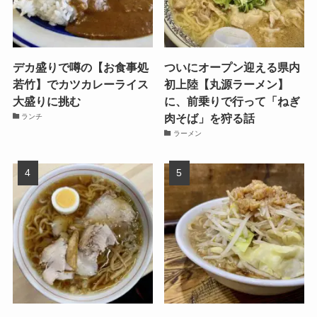
デカ盛りで噂の【お食事処
ついにオープン迎える県内
若竹】でカツカレーライス
初上陸【丸源ラーメン】
大盛りに挑む
に、前乗りで行って「ねぎ
肉そば」を狩る話
ランチ
ラーメン