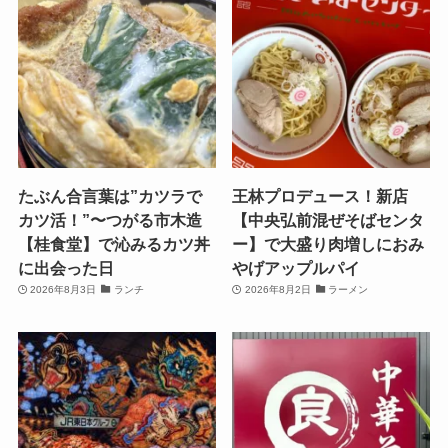
たぶん合言葉は”カツラで
王林プロデュース！新店
カツ活！”〜つがる市木造
【中央弘前混ぜそばセンタ
【桂食堂】で沁みるカツ丼
ー】で大盛り肉増しにおみ
に出会った日
やげアップルパイ
2026年8月3日
ランチ
2026年8月2日
ラーメン