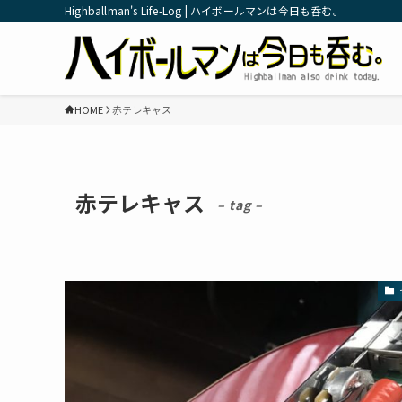
Highballman's Life-Log | ハイボールマンは今日も呑む。
HOME
赤テレキャス
赤テレキャス
– tag –