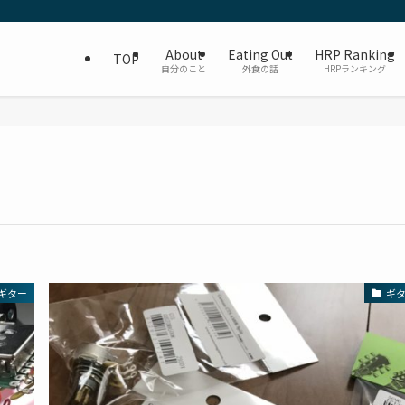
About
Eating Out
HRP Ranking
TOP
自分のこと
外食の話
HRPランキング
ギター
ギ