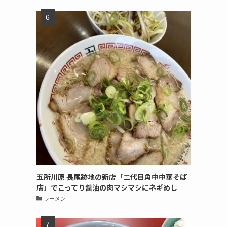
五所川原 長尾跡地の新店「二代目角中中華そば
店」でこってり醤油の肉マシマシにネギめし
ラーメン