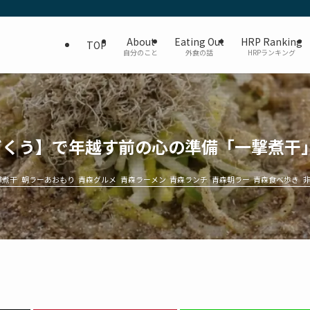
About
Eating Out
HRP Ranking
TOP
自分のこと
外食の話
HRPランキング
ぜくう】で年越す前の心の準備「一撃煮干
撃煮干
朝ラーあおもり
青森グルメ
青森ラーメン
青森ランチ
青森朝ラー
青森食べ歩き