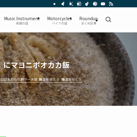
Music Instrument
Motorcycles
Roundup
楽器の話
バイクの話
まとめ記事
」にマヨニボオカカ飯
非公認あおもり朝ラー大使
麺道舎 ぜくう
麺道舎ぜくう