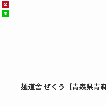
麺道舎 ぜくう［青森県青