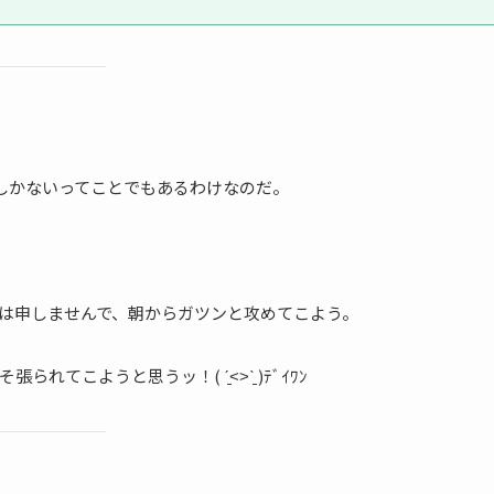
しかないってことでもあるわけなのだ。
は申しませんで、朝からガツンと攻めてこよう。
こようと思うッ！( ˊ̱˂˃ˋ̱ )ﾃﾞｲﾜﾝ