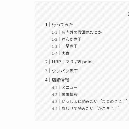
行ってみた
店内外の雰囲気だとか
わんか煮干
一撃煮干
実食
HRP：２９ /35 point
ワンパン煮干
店舗情報
メニュー
位置情報
いっしょに読みたい［まとめきじ！
あわせて読みたい［かこきじ！］