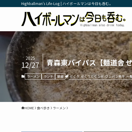
Highballman's Life-Log | ハイボールマンは今日も呑む。
2025
青森東バイパス【麺道舎 
12/27
ぜくう
ぜくうでくうぜ
ワンパン煮干
一
ラーメン
ランチ
朝食
HOME
食べ歩き
ラーメン