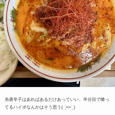
糸唐辛子はあればあるだけあっていい、半分目で喰っ
てるハイボなんかはそう思う( ˊ̱˂˃ˋ̱ )