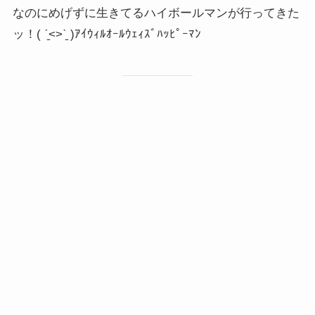
なのにめげずに生きてるハイボールマンが行ってきた
ッ！( ˊ̱˂˃ˋ̱ )ｱｲｳｨﾙｵｰﾙｳｪｨｽﾞﾊｯﾋﾟｰﾏﾝ