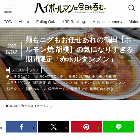
menu
TOP
About
Eating Out
HRP Ranking
Music Instrument
Motorc
麺もニグもお任せあれの鶴田【ホ
2025
ルモン焼 胡桃】の気になりすぎる
6/02
期間限定「赤ホルタンメン」
ラーメン
ランチ
ホルタンメン
ホルモンの向こう側
ホルモン焼 胡桃
ホルモン焼胡桃
ムラナガグルメ
期間限定
白ホルタンメン
白ホルモン
胡桃
赤ホルタンメン
鶴田グルメ
鶴田ホルモン
鶴田ラーメン
鶴田ランチ
鶴田町食べ歩き
HOME
食べ歩き
ラーメン