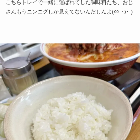
こちらトレイで一緒に運ばれてした調味料たち、おじ
さんもうニンニグしか見えてないんだしんよ(ㆀ˘･з･˘)