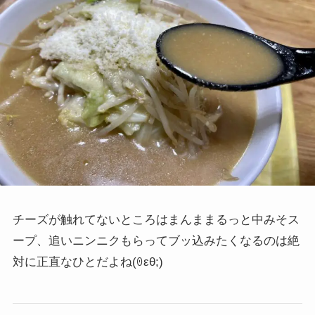
チーズが触れてないところはまんままるっと中みそス
ープ、追いニンニクもらってブッ込みたくなるのは絶
対に正直なひとだよね
(ꏿεθ;)