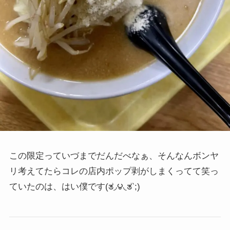
この限定っていづまでだんだべなぁ、そんなんボンヤ
リ考えてたらコレの店内ポップ剥がしまくってて笑っ
ていたのは、はい僕です
(ತ◞౪◟ತ‵;)