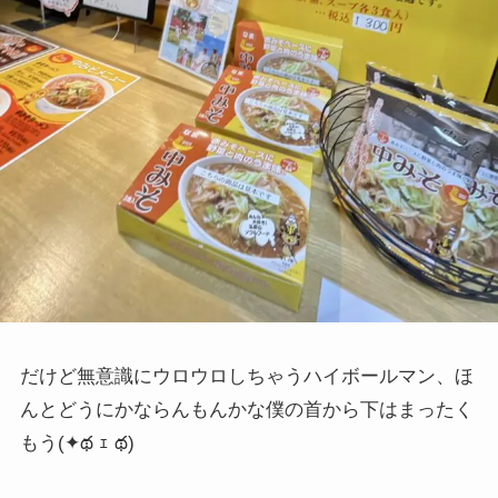
だけど無意識にウロウロしちゃうハイボールマン、ほ
んとどうにかならんもんかな僕の首から下はまったく
もう
(✦థ ｪ థ)