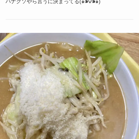
ハナクソやら言うに決まってる
(๑⁍᷄౪⁍᷅๑)