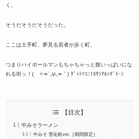
く。
そうだそうだそうだった。
ここは土手町、夢見る若者が歩く町。
つまりハイボールマンもちゃちゃっと腹いっぱいにな
れる街ッ！( ✧≖´◞౪◟≖｀) ﾀﾞｯﾃｿｺﾆﾅｶｻﾝｱﾙﾝﾀﾞﾓｰﾝ
【目次】
中みそラーメン
中みそ 雪化粧ver.［期間限定］