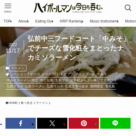
menu
TOP
About
Eating Out
HRP Ranking
Music Instrument
Motorc
弘前中三フードコート「中みそ」
2022
でチーズな雪化粧をまとったナ
11/17
カミソラーメン
ラーメン
シーショックチーズ
チーズの日
ドデブラ
フードコート
中みそ
中みそラーメン
中三
中三弘前
土手ブラ
土手町ぶらぶら略してドデブラ
弘前グルメ
弘前ラーメン
弘前ランチ
弘前市食べ歩き
期間限定
雪化粧
HOME
食べ歩き
ラーメン