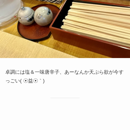
卓調には塩＆一味唐辛子、あーなんか天ぷら欲が今す
っごい( ☉益☉｀)