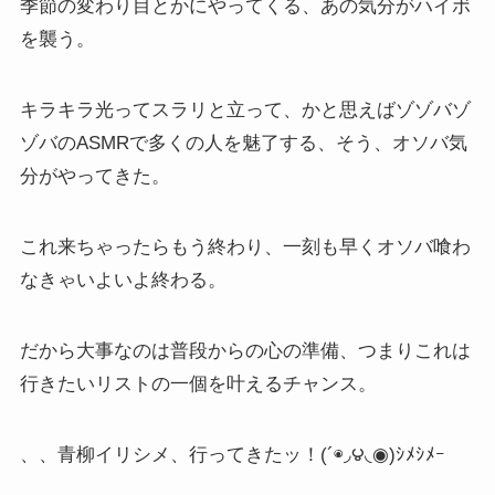
季節の変わり目とかにやってくる、あの気分がハイボ
を襲う。
キラキラ光ってスラリと立って、かと思えばゾゾバゾ
ゾバのASMRで多くの人を魅了する、そう、オソバ気
分がやってきた。
これ来ちゃったらもう終わり、一刻も早くオソバ喰わ
なきゃいよいよ終わる。
だから大事なのは普段からの心の準備、つまりこれは
行きたいリストの一個を叶えるチャンス。
、、青柳イリシメ、行ってきたッ！(´◉◞౪◟◉)ｼﾒｼﾒｰ