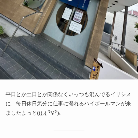
平日とか土日とか関係なくいっつも混んでるイリシメ
に、毎日休日気分に仕事に溺れるハイボールマンが来
ましたよっと(((◞( ･ิ౪･ิ)◟