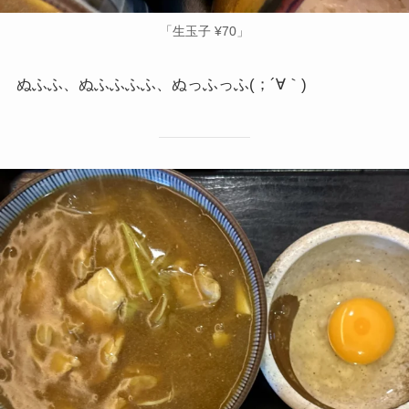
「生玉子 ¥70」
ぬふふ、ぬふふふふ、ぬっふっふ(；´∀｀)