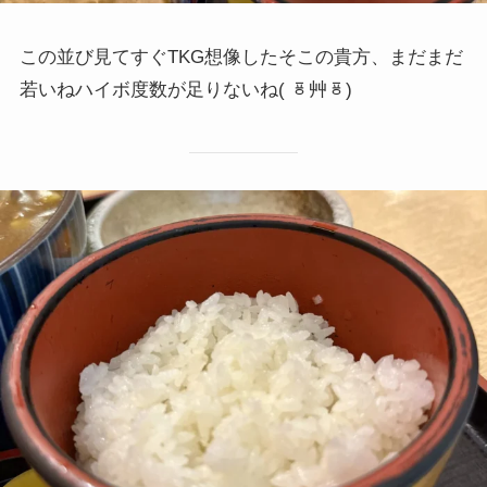
この並び見てすぐTKG想像したそこの貴方、まだまだ
若いねハイボ度数が足りないね( ᇴ艸ᇴ)