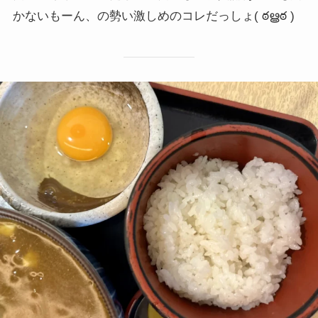
かないもーん、の勢い激しめのコレだっしょ( ఠൠఠ )