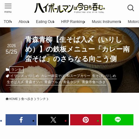
menu
TOP
About
Eating Out
HRP Ranking
Music Instrument
Motorc
青森青柳【生そば入〆（いりし
2026
め）】の鉄板メニュー「カレー南
5/25
蛮そば」のさらなる向こう側
ランチ
イリシメ
いりしめ
カレー南蛮そば
和スープカリー
生そばいりしめ
生そば入〆
青森オソバ
青森グルメ
青森ランチ
青森市食べ歩き
HOME
食べ歩き
ランチ