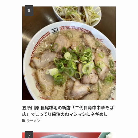
五所川原 長尾跡地の新店「二代目角中中華そば
店」でこってり醤油の肉マシマシにネギめし
ラーメン