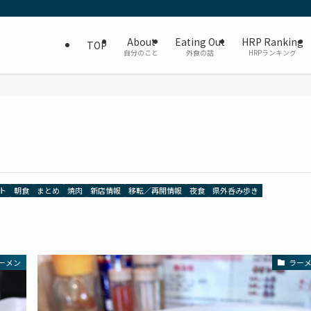
About
Eating Out
HRP Ranking
TOP
自分のこと
外食の話
HRPランキング
ト
朝食
まとめ
焼肉
新店情報
移転／再開情報
夜食
県外呑み歩き
ーメン
ラー