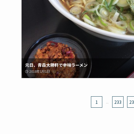
元日、青森大勝軒で辛味ラーメン
2018年1月1日
1
...
233
23