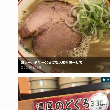
朝ラー、新年一発目は塩大勝軒煮干しで
2018年1月6日
ラ