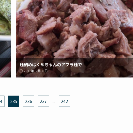
麺納めはくめちゃんのアブラ麺で
2017年12月31日
4
235
236
237
...
242