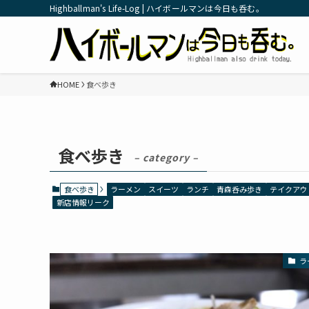
Highballman's Life-Log | ハイボールマンは今日も呑む。
HOME
食べ歩き
食べ歩き
– category –
食べ歩き
ラーメン
スイーツ
ランチ
青森呑み歩き
テイクアウ
新店情報リーク
ラ